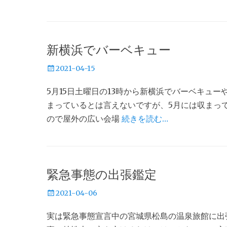
新横浜でバーベキュー
投
2021-04-15
稿
5月15日土曜日の13時から新横浜でバーベキュ
日
まっているとは言えないですが、5月には収まっ
ので屋外の広い会場
続きを読む…
緊急事態の出張鑑定
投
2021-04-06
稿
実は緊急事態宣言中の宮城県松島の温泉旅館に出
日