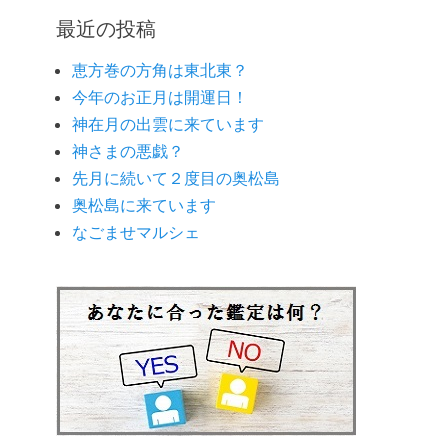
ゴ
最近の投稿
リ
ー
恵方巻の方角は東北東？
今年のお正月は開運日！
神在月の出雲に来ています
神さまの悪戯？
先月に続いて２度目の奥松島
奥松島に来ています
なごませマルシェ