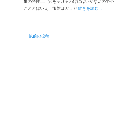
事の特性上、穴を空けるわけにはいかないので心
こととはいえ、旅館はガラガ
続きを読む…
投
←
以前の投稿
稿
ナ
ビ
ゲ
ー
シ
ョ
ン