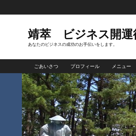
コ
ン
テ
ン
靖萃 ビジネス開運
ツ
へ
あなたのビジネスの成功のお手伝いをします。
ス
キ
メインメニュー
ごあいさつ
プロフィール
メニュー
ッ
プ