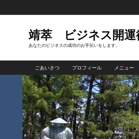
コ
ン
テ
ン
靖萃 ビジネス開運
ツ
へ
あなたのビジネスの成功のお手伝いをします。
ス
キ
メインメニュー
ごあいさつ
プロフィール
メニュー
ッ
プ