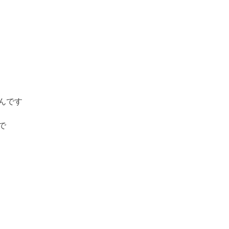
んです
で