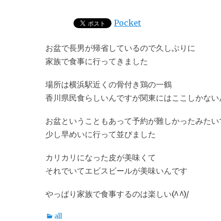
稿
稿
日
者
Pocket
お盆で長男が帰省しているので久しぶりに
家族で食事に行ってきました
場所は横浜駅近くの骨付き鶏の一鶴
香川県民食らしいんですが関東にはここしかない
お盆ということもあって予約が難しかったみたい
少し早めいに行って並びました
カリカリになった皮が美味くて
それでいてエビスビールが美味いんです
やっぱり家族で食事するのは楽しい(^^)/
カ
all