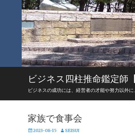
ビジネス四柱推命鑑定師
ビジネスの成功には、経営者の才能や努力以外に
家族で食事会
投
投
2023-08-15
SEISUI