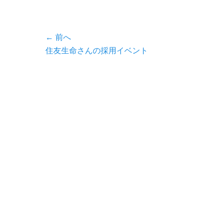
テ
ゴ
リ
投
← 前へ
ー
前
住友生命さんの採用イベント
稿
の
ナ
投
ビ
稿:
ゲ
ー
シ
ョ
ン