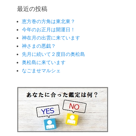
ゴ
最近の投稿
リ
ー
恵方巻の方角は東北東？
今年のお正月は開運日！
神在月の出雲に来ています
神さまの悪戯？
先月に続いて２度目の奥松島
奥松島に来ています
なごませマルシェ