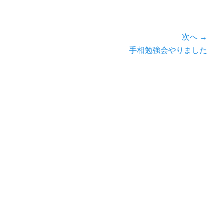
次へ →
次
手相勉強会やりました
の
投
稿: