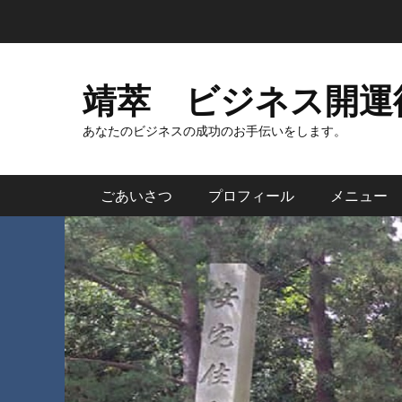
コ
ン
テ
ン
靖萃 ビジネス開運
ツ
へ
あなたのビジネスの成功のお手伝いをします。
ス
キ
メインメニュー
ごあいさつ
プロフィール
メニュー
ッ
プ