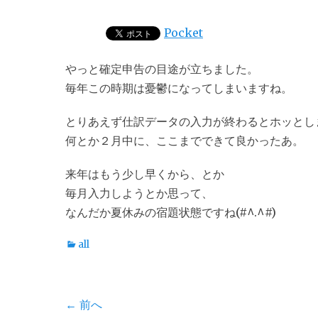
稿
稿
日
者
Pocket
やっと確定申告の目途が立ちました。
毎年この時期は憂鬱になってしまいますね。
とりあえず仕訳データの入力が終わるとホッとし
何とか２月中に、ここまでできて良かったあ。
来年はもう少し早くから、とか
毎月入力しようとか思って、
なんだか夏休みの宿題状態ですね(#^.^#)
カ
all
テ
ゴ
リ
投
← 前へ
ー