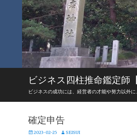
ビジネス四柱推命鑑定師
ビジネスの成功には、経営者の才能や努力以外に
確定申告
投
投
2023-02-25
SEISUI