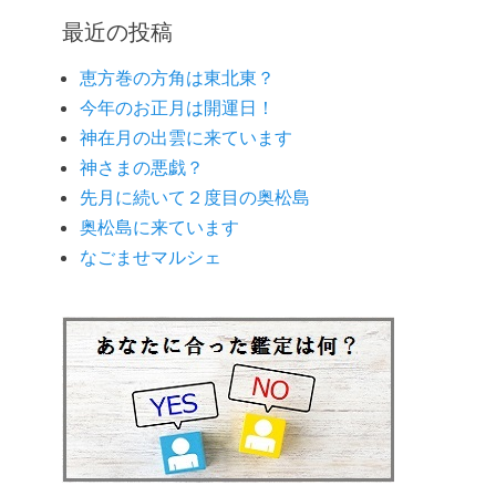
ゴ
最近の投稿
リ
ー
恵方巻の方角は東北東？
今年のお正月は開運日！
神在月の出雲に来ています
神さまの悪戯？
先月に続いて２度目の奥松島
奥松島に来ています
なごませマルシェ