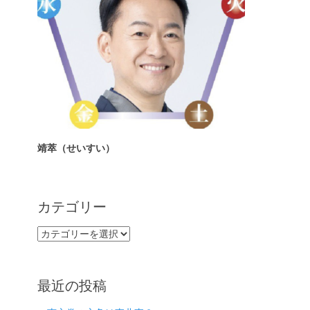
靖萃（せいすい）
カテゴリー
カ
テ
ゴ
リ
最近の投稿
ー