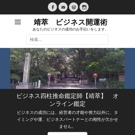
コ
ン
Facebook
メ
WordPress
Instagram
テ
ー
靖萃 ビジネス開運術
ル
ン
あなたのビジネスの成功のお手伝いをします。
ツ
検
へ
索:
ス
キ
ッ
プ
ビジネス四柱推命鑑定師【靖萃】 オ
ンライン鑑定
ビジネスの成功には、経営者の才能や努力以外に、タ
イミングや運、ビジネスパートナーとの相性が欠かせ
ません。