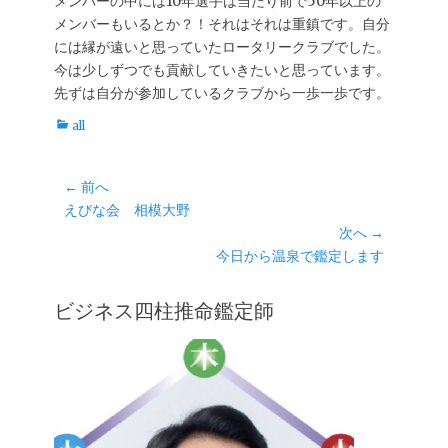
メンバーの中には10年選手は当たり前で50年以上の
メンバーもいるとか？！それはそれは重鎮です。自分
には縁が遠いと思っていたロータリークラブでした。
今は少しずつでも貢献していきたいと思っています。
先ずは自分が参加しているクラブから一歩一歩です。
カ
all
テ
ゴ
リ
投
← 前へ
ー
前
えびな会 相模大野
稿
の
次へ →
ナ
投
次
今日から温泉で鑑定します
ビ
稿:
の
ゲ
投
ビジネス四柱推命鑑定師
ー
稿:
シ
ョ
ン