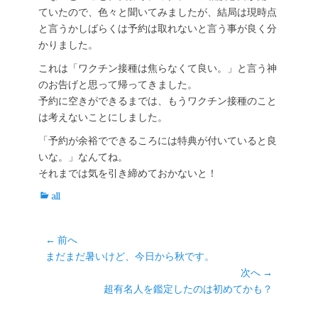
ていたので、色々と聞いてみましたが、結局は現時点
と言うかしばらくは予約は取れないと言う事が良く分
かりました。
これは「ワクチン接種は焦らなくて良い。」と言う神
のお告げと思って帰ってきました。
予約に空きができるまでは、もうワクチン接種のこと
は考えないことにしました。
「予約が余裕でできるころには特典が付いていると良
いな。」なんてね。
それまでは気を引き締めておかないと！
カ
all
テ
ゴ
リ
投
← 前へ
ー
前
まだまだ暑いけど、今日から秋です。
稿
の
次へ →
ナ
投
次
超有名人を鑑定したのは初めてかも？
ビ
稿:
の
ゲ