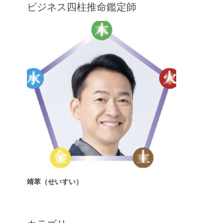
投
ビジネス四柱推命鑑定師
ー
稿:
シ
ョ
ン
靖萃（せいすい）