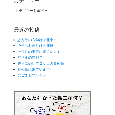
カテゴリー
カ
テ
ゴ
リ
最近の投稿
ー
恵方巻の方角は東北東？
今年のお正月は開運日！
神在月の出雲に来ています
神さまの悪戯？
先月に続いて２度目の奥松島
奥松島に来ています
なごませマルシェ