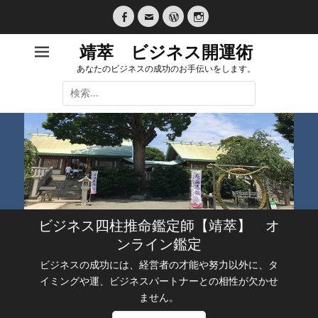
コ
ン
Facebook
メ
WordPress
Instagram
テ
ー
靖萃 ビジネス開運術
ル
ン
あなたのビジネスの成功のお手伝いをします。
ツ
検
へ
索:
ス
キ
ッ
プ
ビジネス四柱推命鑑定師【靖萃】 オ
ンライン鑑定
ビジネスの成功には、経営者の才能や努力以外に、タ
イミングや運、ビジネスパートナーとの相性が欠かせ
ません。