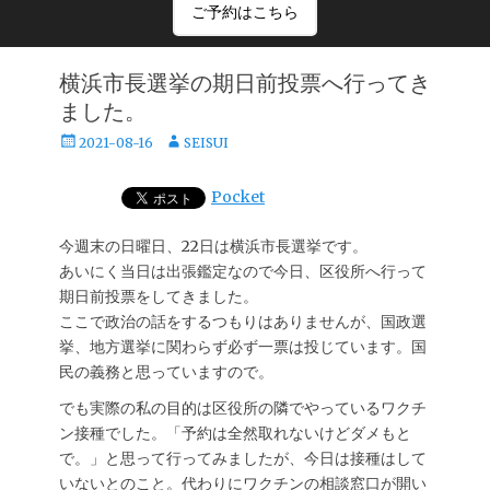
ご予約はこちら
横浜市長選挙の期日前投票へ行ってき
ました。
投
投
2021-08-16
SEISUI
稿
稿
日
者
Pocket
今週末の日曜日、22日は横浜市長選挙です。
あいにく当日は出張鑑定なので今日、区役所へ行って
期日前投票をしてきました。
ここで政治の話をするつもりはありませんが、国政選
挙、地方選挙に関わらず必ず一票は投じています。国
民の義務と思っていますので。
でも実際の私の目的は区役所の隣でやっているワクチ
ン接種でした。「予約は全然取れないけどダメもと
で。」と思って行ってみましたが、今日は接種はして
いないとのこと。代わりにワクチンの相談窓口が開い