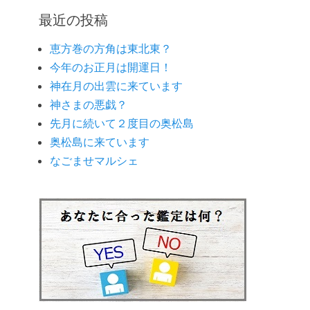
ゴ
最近の投稿
リ
ー
恵方巻の方角は東北東？
今年のお正月は開運日！
神在月の出雲に来ています
神さまの悪戯？
先月に続いて２度目の奥松島
奥松島に来ています
なごませマルシェ