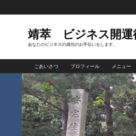
コ
ン
テ
ン
靖萃 ビジネス開運
ツ
へ
あなたのビジネスの成功のお手伝いをします。
ス
キ
メインメニュー
ごあいさつ
プロフィール
メニュー
ッ
プ